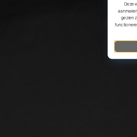
Deze w
aanmaken 
gezien z
functionere