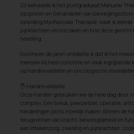
Zo behaalde ik het postgraduaat Manuele Thera
opsporen en behandelen van bewegingsstoorni
opleiding Myofasciale Therapie, waar ik leerde
pijnklachten veroorzaken en hoe deze gericht
needling.
Doorheen de jaren ontdekte ik dat ik het mees
mensen bij heel concrete en vaak ingrijpende 
op handrevalidatie en oncologische revalidatie
🖐 Handrevalidatie
Onze handen gebruiken we de hele dag door, ma
complex. Een breuk, peesletsel, operatie, artr
handelingen plots moeilijk maken. Binnen de h
terugwinnen van kracht, beweeglijkheid en fun
aan littekenzorg, zwelling en pijnklachten, z