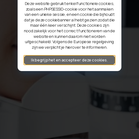
Deze website gebruikt enkel functionele cookies,
zoals een PHPSESSID-cookie voor het aanmaken
van een unieke sessie, en een cookie die bijhoudt
dat je deze cookiebanner al hebt gezien zodat die
maar één keer verschijnt. Deze cookies zijn
noodzakelijk voor het correct functioneren van de
website en kunnen daarom niet worden
uitgeschakeld. Volgens de Europese regelgeving
zijn we verplicht je hierover te informeren.
Ik begrijp het en accepteer deze cookies.