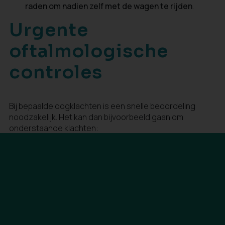
raden om nadien zelf met de wagen te rijden
.
Urgente
oftalmologische
controles
Bij bepaalde oogklachten is een snelle beoordeling
noodzakelijk. Het kan dan bijvoorbeeld gaan om
onderstaande klachten:
plotse en uitgesproken vermindering van het zicht
aan één oog
plots scheef of gebogen zien van lijnen
plotse zwarte vlekken of lichtflitsen in het
gezichtsveld die gedurende meerdere uren /
dagen persisteren
Indien u een
dringende controle
nodig heeft, dient u