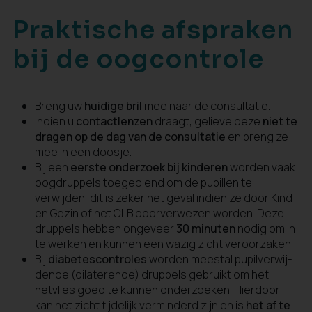
Praktische afspraken
bij de oogcontrole
Breng uw
huidige bril
mee naar de consultatie.
Indien u
contactlenzen
draagt, gelieve deze
niet te
dragen op de dag van de consultatie
en breng ze
mee in een doosje.
Bij een
eerste onderzoek bij kinderen
worden vaak
oogdruppels toegediend om de pupillen te
verwijden, dit is zeker het geval indien ze door Kind
en Gezin of het CLB doorverwezen worden. Deze
druppels hebben ongeveer
30 minuten
nodig om in
te werken en kunnen een wazig zicht veroorzaken.
Bij
diabetescontroles
worden meestal pupilverwij­
dende (dilaterende) druppels gebruikt om het
netvlies goed te kunnen onderzoeken. Hierdoor
kan het zicht tijdelijk verminderd zijn en is
het af te