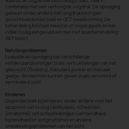
waarbij de oogzenuw beschadigd raakt, vaak in
combinatie met een verhoogde oogdruk. De opvolging
gebeurt onder andere met oogdrukmetingen,
gezichtsveldonderzoek en OCT-beeldvorming. De
behandeling bestaat meestal uit oogdruppels en kan
indien nodig aangevuld worden met laserbehandeling
(SLT-laser).
Netvliesproblemen
Evaluatie en opvolging van verschillende
netvliesaandoeningen zoals vertroebelingen van het
glasvocht (floaters), maculaire pucker en maculair
gaatje, die klachten kunnen geven zoals vervormd of
verminderd zicht.
Kinderen
Oogonderzoek bij kinderen, onder andere voor het
opsporen van lui oog (amblyopie), scheelzien
(strabisme), refractieafwijkingen (verziendheid,
bijziendheid en astigmatisme) en andere
ontwikkelingsproblemen van het zicht.