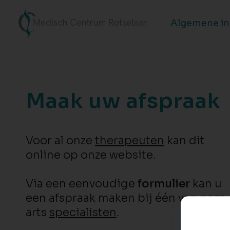
Algemene i
Maak uw afspraak
Voor al onze
therapeuten
kan dit
online op onze website.
Via een eenvoudige
formulier
kan u
een afspraak maken bij één van onze
arts
specialisten
.