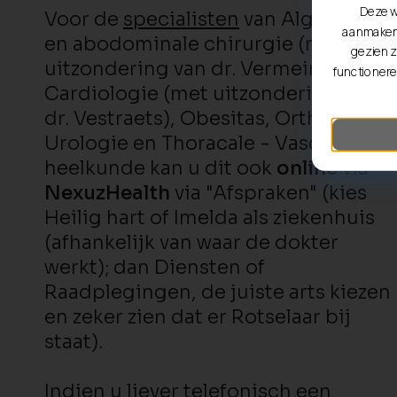
Deze w
Voor de
specialisten
van Algemene
aanmaken 
en abodominale chirurgie (met
gezien z
uitzondering van dr. Vermeiren) en
functionere
Cardiologie (met uitzondering van
dr. Vestraets), Obesitas, Orthopedie,
Urologie en Thoracale - Vasculaire
heelkunde kan u dit ook
online
via
NexuzHealth
via "Afspraken" (kies
Heilig hart of Imelda als ziekenhuis
(afhankelijk van waar de dokter
werkt); dan Diensten of
Raadplegingen, de juiste arts kiezen
en zeker zien dat er Rotselaar bij
staat).
Indien u liever telefonisch een