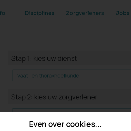
nfo
Disciplines
Zorgverleners
Jobs
Stap 1: kies uw dienst
Vaat- en thoraxheelkunde
Stap 2: kies uw zorgverlener
Nick Smet
Even over cookies...