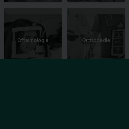
1
1
Oftalmologie
Orthopedie
1
1
Orthopedische
Hulpmiddelen -
Osteopathie
VIGO