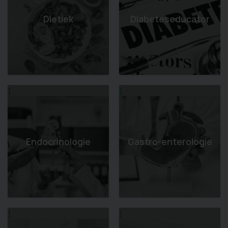
Dietiek
Diabeteseducator
1
1
Endocrinologie
Gastro-enterologie
1
1