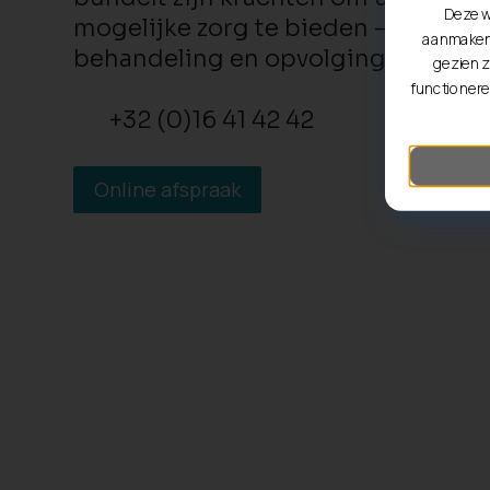
Deze w
mogelijke zorg te bieden – van prev
aanmaken 
behandeling en opvolging.
gezien z
functionere
+32 (0)16 41 42 42
Online afspraak