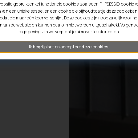
ebsite gebruikt enkel functionele cookies, zoals een PHPSESSID-cookie v
entie tot
van een unieke sessie, en een cookie die bijhoudt dat je deze cookiebann
odat die maar één keer verschijnt. Deze cookies zijn noodzakelijk voor he
n van de website en kunnen daarom niet worden uitgeschakeld. Volgens
regelgeving zijn we verplicht je hierover te informeren.
Ik begrijp het en accepteer deze cookies.