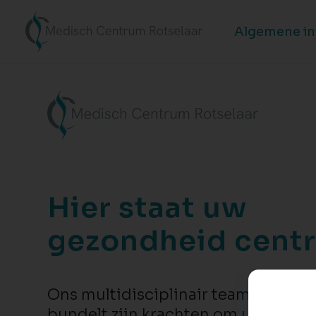
Algemene i
Hier staat uw
gezondheid centr
Ons multidisciplinair team van zor
bundelt zijn krachten om u en uw g