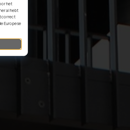
oor het
er al hebt
t correct
 de Europese