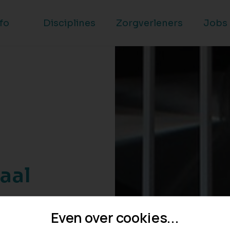
nfo
Disciplines
Zorgverleners
Jobs
aal
gverleners
Even over cookies...
ezin de best