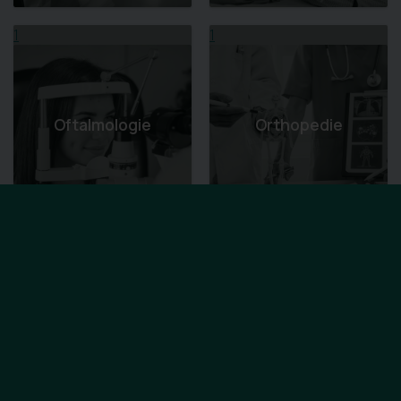
1
1
Oftalmologie
Orthopedie
1
1
Orthopedische
Hulpmiddelen -
Osteopathie
VIGO