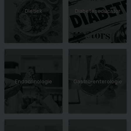
Dietiek
Diabeteseducator
1
1
Endocrinologie
Gastro-enterologie
1
1