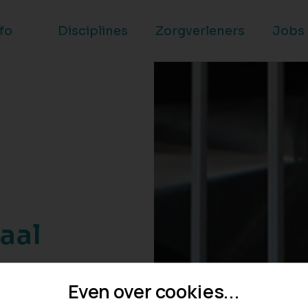
nfo
Disciplines
Zorgverleners
Jobs
aal
gverleners
Even over cookies...
ezin de best