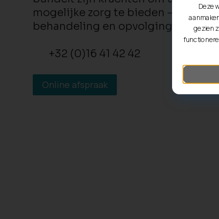
Deze w
mogelijke zorg te bieden – van prev
aanmaken 
behandeling en opvolging.
gezien z
functionere
+32 (0)16 41 42 42
Online afspraak