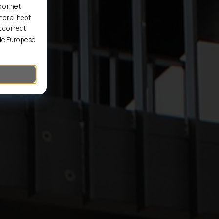
oor het
er al hebt
t correct
 de Europese