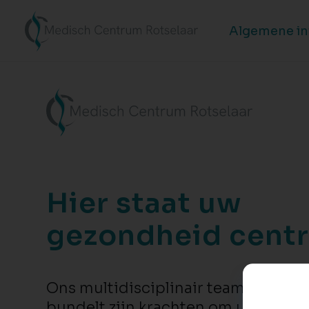
Algemene i
Hier staat uw
gezondheid centr
Ons multidisciplinair team van zor
bundelt zijn krachten om u en uw g