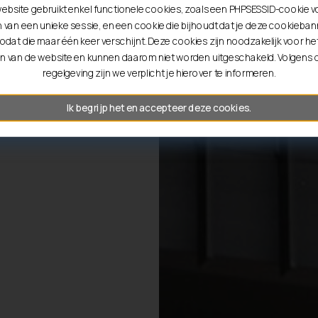
ebsite gebruikt enkel functionele cookies, zoals een PHPSESSID-cookie v
entie tot
van een unieke sessie, en een cookie die bijhoudt dat je deze cookiebann
odat die maar één keer verschijnt. Deze cookies zijn noodzakelijk voor he
n van de website en kunnen daarom niet worden uitgeschakeld. Volgens
regelgeving zijn we verplicht je hierover te informeren.
Ik begrijp het en accepteer deze cookies.