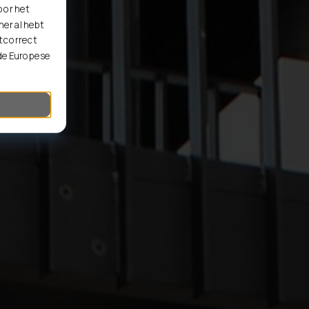
oor het
er al hebt
t correct
 de Europese