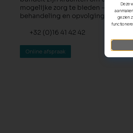
Deze w
mogelijke zorg te bieden – van prev
aanmaken 
behandeling en opvolging.
gezien z
functionere
+32 (0)16 41 42 42
Online afspraak