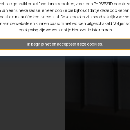
ebsite gebruikt enkel functionele cookies, zoals een PHPSESSID-cookie v
entie tot
van een unieke sessie, en een cookie die bijhoudt dat je deze cookiebann
odat die maar één keer verschijnt. Deze cookies zijn noodzakelijk voor he
n van de website en kunnen daarom niet worden uitgeschakeld. Volgens
regelgeving zijn we verplicht je hierover te informeren.
Ik begrijp het en accepteer deze cookies.