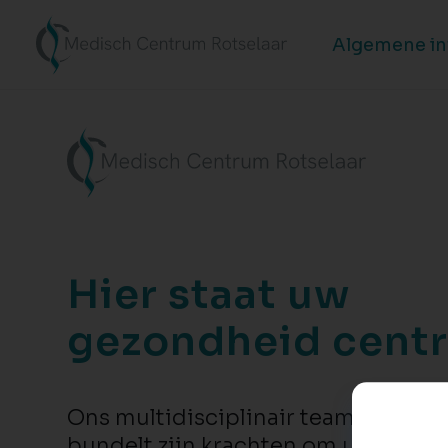
Algemene i
Hier staat uw
gezondheid centr
Ons multidisciplinair team van zor
bundelt zijn krachten om u en uw g