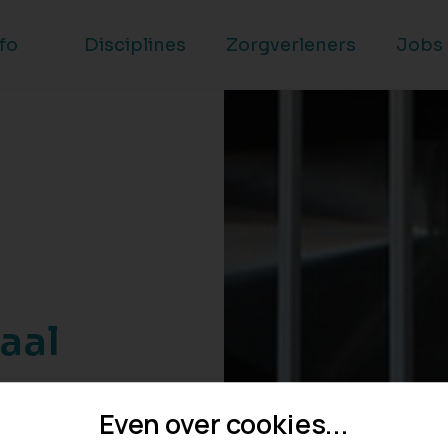
nfo
Disciplines
Zorgverleners
Jobs
aal
gverleners
Even over cookies...
ezin de best