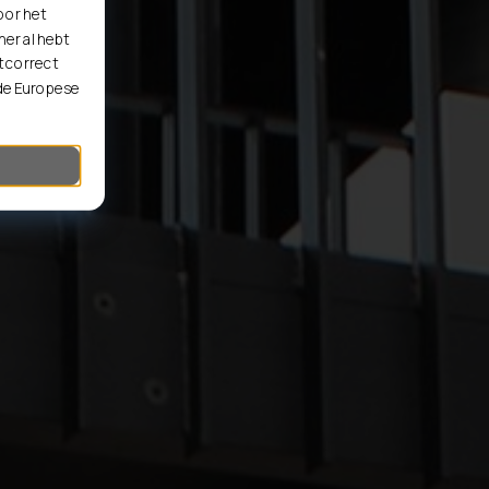
oor het
er al hebt
t correct
 de Europese