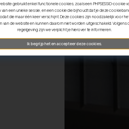
ebsite gebruikt enkel functionele cookies, zoals een PHPSESSID-cookie v
entie tot
van een unieke sessie, en een cookie die bijhoudt dat je deze cookiebann
odat die maar één keer verschijnt. Deze cookies zijn noodzakelijk voor he
n van de website en kunnen daarom niet worden uitgeschakeld. Volgens
regelgeving zijn we verplicht je hierover te informeren.
Ik begrijp het en accepteer deze cookies.