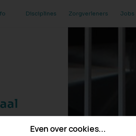
nfo
Disciplines
Zorgverleners
Jobs
aal
gverleners
Even over cookies...
ezin de best