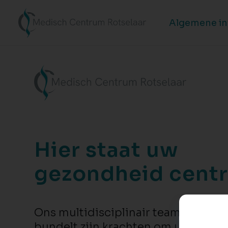
Algemene i
Hier staat uw
gezondheid centr
Ons multidisciplinair team van zor
bundelt zijn krachten om u en uw g