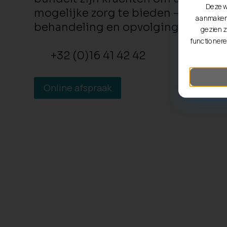
Deze w
mogelijke zorg te bieden – van prev
aanmaken 
behandeling en opvolging.
gezien z
functionere
+32 (0)16 41 42 42
Online afspraak