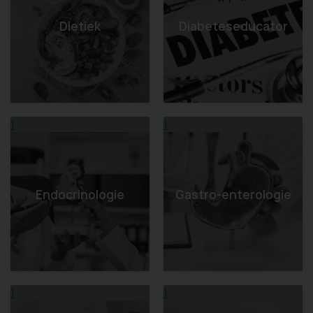
Dietiek
Diabeteseducator
1
1
Endocrinologie
Gastro-enterologie
1
1