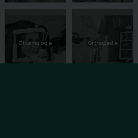
1
1
Oftalmologie
Orthopedie
1
1
Orthopedische
Hulpmiddelen -
Osteopathie
VIGO