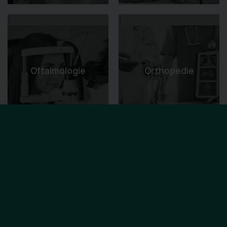
1
1
Oftalmologie
Orthopedie
1
1
Orthopedische
Hulpmiddelen -
Osteopathie
VIGO