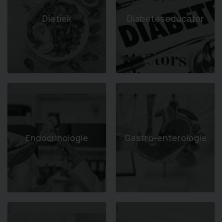
Dietiek
Diabeteseducator
1
1
Endocrinologie
Gastro-enterologie
1
1