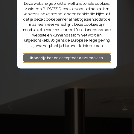
Deze website gebruikt enkel functionele cookies,
zoals een PHPSESSID-cookie voor het aanmaken
van een unieke sessie, en een cookie die bijhoudt
dat je deze cookiebanner al hebt gezien zodat die
maar één keer verschijnt. Deze cookies zijn
noodzakelijk voor het correct functioneren van de
website en kunnen daarom niet worden
uitgeschakeld. Volgens de Europese regelgeving
zijn we verplicht je hierover te informeren.
Ik begrijp het en accepteer deze cookies.
Previous
Next