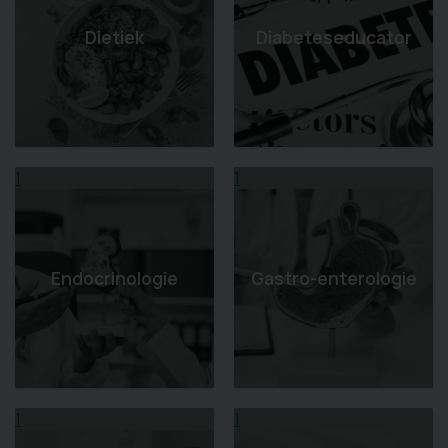
Dietiek
Diabeteseducator
1
1
Endocrinologie
Gastro-enterologie
1
1