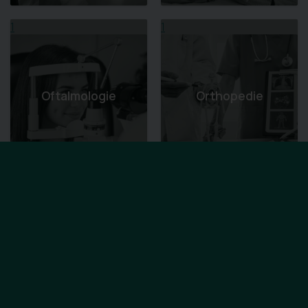
1
1
Oftalmologie
Orthopedie
1
1
Orthopedische
Hulpmiddelen -
Osteopathie
VIGO