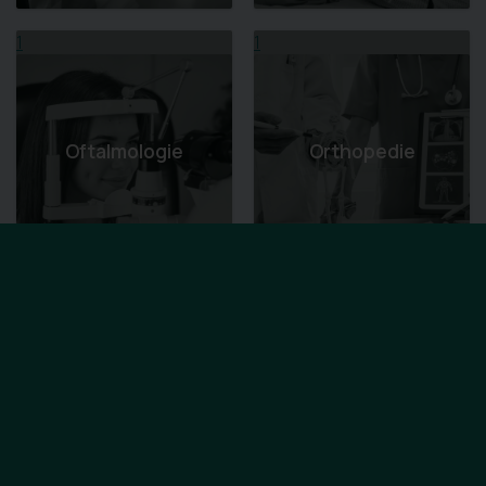
1
1
Oftalmologie
Orthopedie
1
1
Orthopedische
Hulpmiddelen -
Osteopathie
VIGO