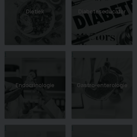
Dietiek
Diabeteseducator
1
1
Endocrinologie
Gastro-enterologie
1
1