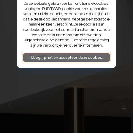
Deze website gebruikt enkel functionele cookies,
zoals een PHPSESSID-cookie voor het aanmaken
van een unieke sessie, en een cookie die bijhoudt
dat je deze cookiebanner al hebt gezien zodat die
maar één keer verschijnt. Deze cookies zijn
noodzakelijk voor het correct functioneren van de
website en kunnen daarom niet worden
uitgeschakeld. Volgens de Europese regelgeving
zijn we verplicht je hierover te informeren.
Ik begrijp het en accepteer deze cookies.
Previous
Next