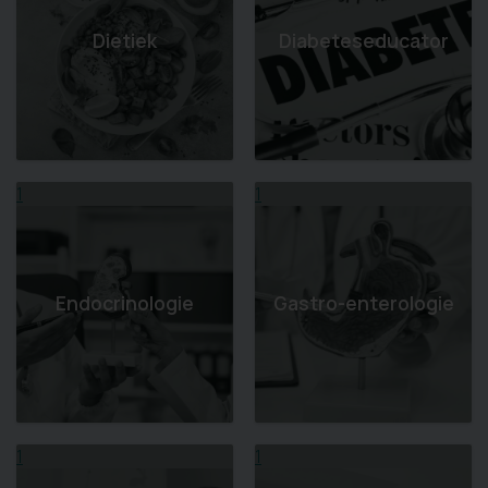
Dietiek
Diabeteseducator
1
1
Endocrinologie
Gastro-enterologie
1
1