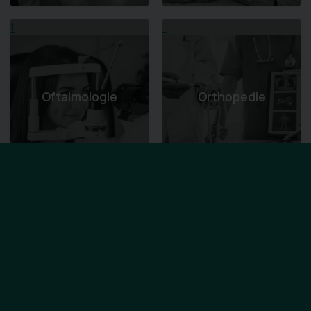
1
1
Oftalmologie
Orthopedie
1
1
Orthopedische
Hulpmiddelen -
Osteopathie
VIGO